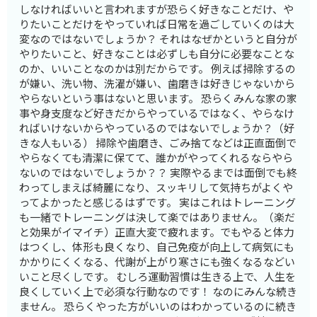
しなければいいと言われますが恐らく好きなことだけ、や
りたいことだけをやっていれば日常を過ごしていくのは大
変なのではないでしょうか？ それはなぜかというと自分が
やりたいこと、好きなことは必ずしも自分に必要なことな
のか、いいことなのかは別だからです。 例えば掃除するの
が嫌い、洗い物、洗濯が嫌い、歯磨きは好きじゃないから
やらないという事はないと思います。 恐らくみんな家の家
事や身支度など好きだからやっているではなく、やらなけ
ればいけないからやっているのではないでしょうか？（好
きな人もいる） 掃除や歯磨き、ごみ捨てなどは正直面倒で
やらなくても清潔に保てて、誰かがやってくれるならやら
ないのではないでしょうか？？ 実際やるまでは面倒でも終
わってしまえば綺麗になり、スッキリして気持ちがよくや
ってよかったと感じるはずです。 実はこれはトレーニング
も一緒でトレーニングは決して楽ではありません。（楽だ
と効果がイマイチ）正直大変で疲れます。でもやると体力
はつくし、体形も良くなり、自己免疫が向上して病気にも
かかりにくくなる、代謝が上がり寒さにも強くなるなどい
いこと尽くしです。 むしろ運動習慣は生きる上で、人生を
良くしていく上で必須な行動なのです！ なのにみんな続き
ません。 恐らくやった方がいいのはわかっているのに続き