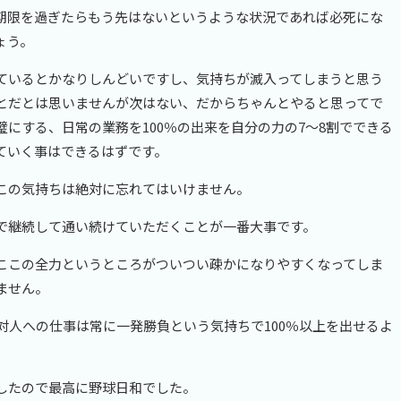
期限を過ぎたらもう先はないというような状況であれば必死にな
ょう。
ているとかなりしんどいですし、気持ちが滅入ってしまうと思う
とだとは思いませんが次はない、だからちゃんとやると思ってで
にする、日常の業務を100％の出来を自分の力の7～8割でできる
ていく事はできるはずです。
この気持ちは絶対に忘れてはいけません。
で継続して通い続けていただくことが一番大事です。
ここの全力というところがついつい疎かになりやすくなってしま
ません。
対人への仕事は常に一発勝負という気持ちで100％以上を出せるよ
したので最高に野球日和でした。