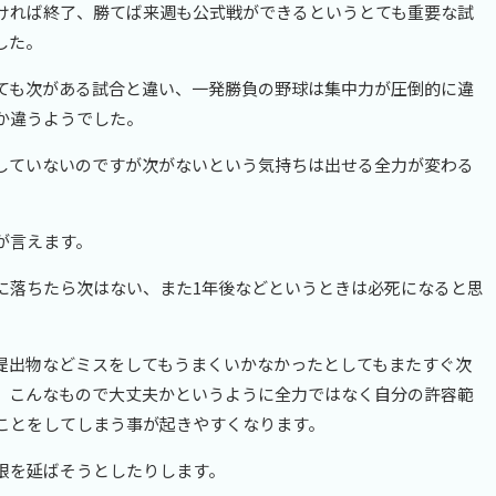
ければ終了、勝てば来週も公式戦ができるというとても重要な試
した。
ても次がある試合と違い、一発勝負の野球は集中力が圧倒的に違
か違うようでした。
していないのですが次がないという気持ちは出せる全力が変わる
が言えます。
に落ちたら次はない、また1年後などというときは必死になると思
提出物などミスをしてもうまくいかなかったとしてもまたすぐ次
、こんなもので大丈夫かというように全力ではなく自分の許容範
ことをしてしまう事が起きやすくなります。
限を延ばそうとしたりします。